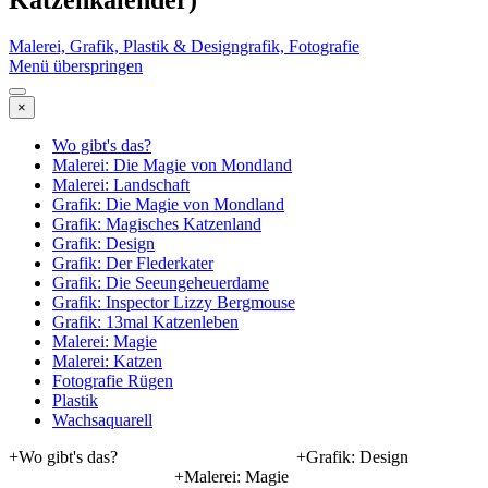
Malerei, Grafik, Plastik & Designgrafik, Fotografie
Menü überspringen
×
Wo gibt's das?
Malerei: Die Magie von Mondland
Malerei: Landschaft
Grafik: Die Magie von Mondland
Grafik: Magisches Katzenland
Grafik: Design
Grafik: Der Flederkater
Grafik: Die Seeungeheuerdame
Grafik: Inspector Lizzy Bergmouse
Grafik: 13mal Katzenleben
Malerei: Magie
Malerei: Katzen
Fotografie Rügen
Plastik
Wachsaquarell
+Wo gibt's das? +Grafik: Design
+Malerei: Magie