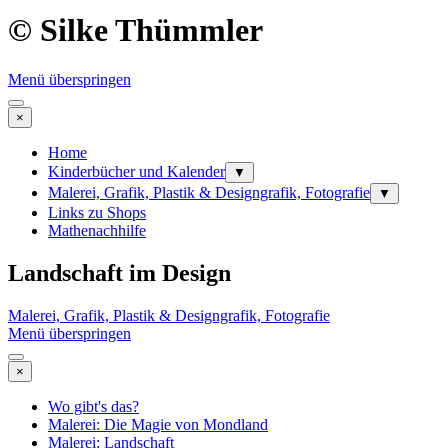
© Silke Thümmler
Menü überspringen
×
Home
Kinderbücher und Kalender
▼
Malerei, Grafik, Plastik & Designgrafik, Fotografie
▼
Links zu Shops
Mathenachhilfe
Landschaft im Design
Malerei, Grafik, Plastik & Designgrafik, Fotografie
Menü überspringen
×
Wo gibt's das?
Malerei: Die Magie von Mondland
Malerei: Landschaft