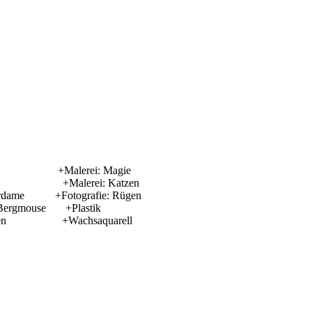
+Malerei: Magie
erkater +Malerei: Katzen
ame +Fotografie: Rügen
 Bergmouse +Plastik
enleben +Wachsaquarell