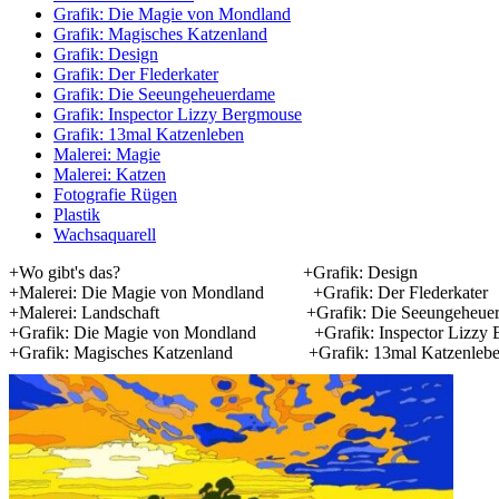
Grafik: Die Magie von Mondland
Grafik: Magisches Katzenland
Grafik: Design
Grafik: Der Flederkater
Grafik: Die Seeungeheuerdame
Grafik: Inspector Lizzy Bergmouse
Grafik: 13mal Katzenleben
Malerei: Magie
Malerei: Katzen
Fotografie Rügen
Plastik
Wachsaquarell
+Wo gibt's das? +Grafik: Design 
+Malerei: Die Magie von Mondland +Grafik: Der Fled
+Malerei: Landschaft +Grafik: Die Seeungeheuerd
+Grafik:
Die Magie von Mondland +Grafik: Inspector Lizzy
+Grafik: Magisches Katzenland +Grafik: 13mal Katz